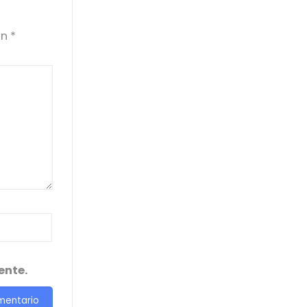
on
*
ente.