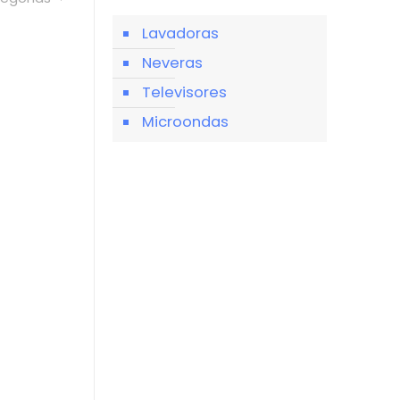
Lavadoras
Neveras
Televisores
Microondas