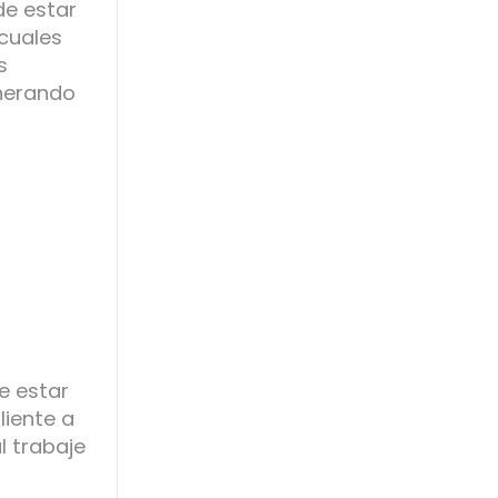
de estar
 cuales
s
enerando
e estar
liente a
l trabaje