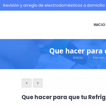
Revisión y arreglo de electrodomésticos a domicilio
INICIO
Que hacer para 
Inicio
Never
Que hacer para que tu Refr