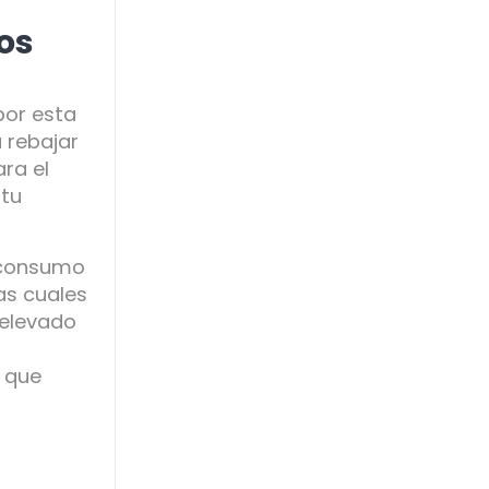
os
por esta
 rebajar
ra el
 tu
n consumo
as cuales
 elevado
r
s que