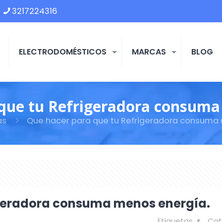
3217224316
ELECTRODOMÉSTICOS
MARCAS
BLOG
que tu Refrigeradora consuma
as
Que hacer para que tu Refrigeradora consuma
igeradora consuma menos energía.
Etiquetas
Cat