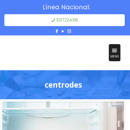
Línea Nacional:
3217224316
MENÚ
centrodes