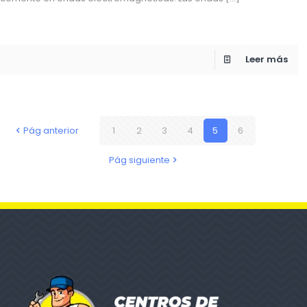
Leer más
Pág anterior
1
2
3
4
5
6
Pág siguiente