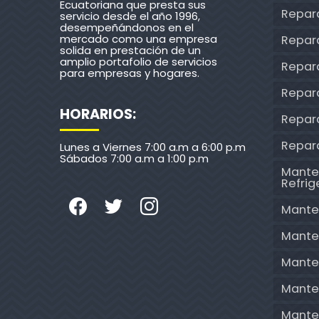
Ecuatoriana que presta sus
Repar
servicio desde el año 1996,
desempeñándonos en el
mercado como una empresa
Repar
solida en prestación de un
amplio portafolio de servicios
Repar
para empresas y hogares.
Repar
HORARIOS:
Repara
Repar
Lunes a Viernes 7:00 a.m a 6:00 p.m
Sábados 7:00 a.m a 1:00 p.m
Mante
Refri
Mante
Mante
Mante
Mante
Mante