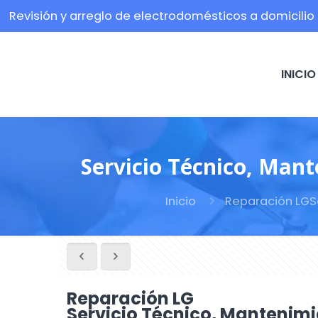
Revisión y arreglo de electrodomésticos a domicilio
INICIO
Servicio Técnico, Mant
Inicio
Reparación LGSe
Reparación LG
Servicio Técnico, Mantenimie