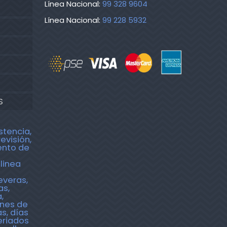
Línea Nacional:
99 328 9604
Línea Nacional:
99 228 5932
S
stencia,
revisión,
ento de
linea
everas,
as,
,
ones de
s, días
eriados