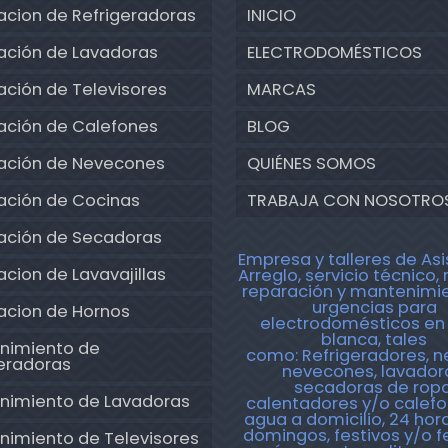
acion de Refrigeradoras
INICIO
ación de Lavadoras
ELECTRODOMÉSTICOS
ción de Televisores
MARCAS
ación de Calefones
BLOG
ación de Nevecones
QUIÉNES SOMOS
ación de Cocinas
TRABAJA CON NOSOTRO
ación de Secadoras
Empresa y talleres de Asi
cion de Lavavajillas
Arreglo, servicio técnico, 
reparación y mantenimi
urgencias para
acion de Hornos
electrodomésticos en 
blanca, tales
nimiento de
como:
Refrigeradores, n
geradoras
nevecones, lavador
secadoras de ropa
nimiento de Lavadoras
calentadores y/o calef
agua a domicilio, 24 hora
domingos, festivos y/o f
nimiento de Televisores