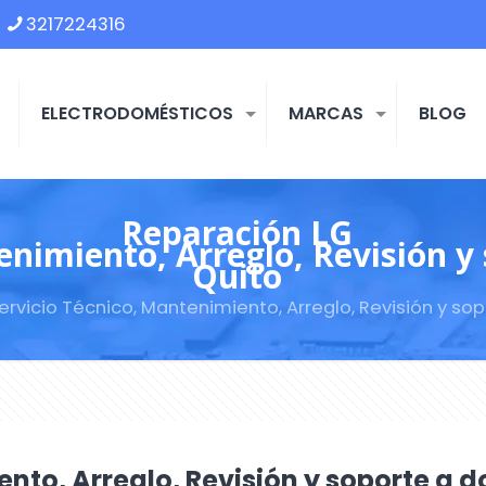
3217224316
ELECTRODOMÉSTICOS
MARCAS
BLOG
Reparación LG
enimiento, Arreglo, Revisión y 
Quito
rvicio Técnico, Mantenimiento, Arreglo, Revisión y sop
nto, Arreglo, Revisión y soporte a d