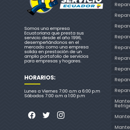
Repar
Repar
Repara
Somos una empresa
Ecuatoriana que presta sus
Repar
servicio desde el año 1996,
desempeñándonos en el
mercado como una empresa
Repar
solida en prestación de un
amplio portafolio de servicios
Repar
para empresas y hogares.
Repar
HORARIOS:
Repara
Repar
Lunes a Viernes 7:00 a.m a 6:00 p.m
Sábados 7:00 a.m a 1:00 p.m
Mante
Refri
Mante
Mante