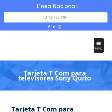
Línea Nacional:
3217224316
MENÚ
Tarjeta T Com para
televisores Sony Quito
Tarjeta T Com para