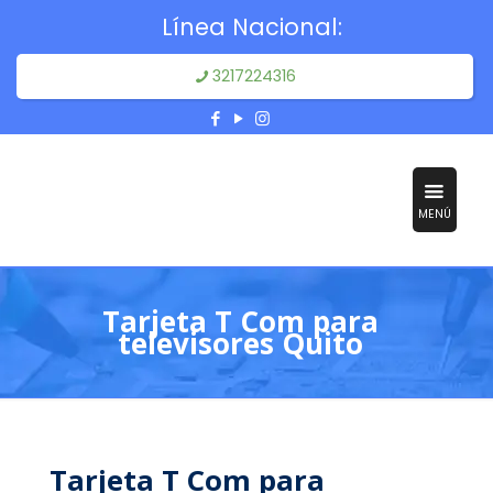
Línea Nacional:
3217224316
MENÚ
Tarjeta T Com para
televisores Quito
Tarjeta T Com para