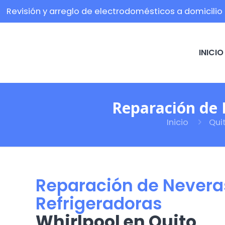
Revisión y arreglo de electrodomésticos a domicilio
INICIO
Reparación de 
Inicio
Qui
Reparación de Nevera
Refrigeradoras
Whirlpool en Quito