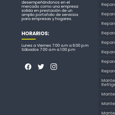
desempeñándonos en el
Repar
mercado como una empresa
solida en prestación de un
Repara
amplio portafolio de servicios
para empresas y hogares.
Repar
HORARIOS:
Repar
Repar
Lunes a Viernes 7:00 a.m a 6:00 p.m
Sábados 7:00 a.m a 1:00 p.m
Repar
Repara
Repar
Mante
Refri
Mante
Mante
Mante