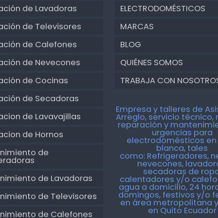
ación de Lavadoras
ELECTRODOMÉSTICOS
ción de Televisores
MARCAS
ación de Calefones
BLOG
ación de Nevecones
QUIÉNES SOMOS
ación de Cocinas
TRABAJA CON NOSOTRO
ación de Secadoras
Empresa y talleres de Asi
cion de Lavavajillas
Arreglo, servicio técnico, 
reparación y mantenimi
urgencias para
acion de Hornos
electrodomésticos en 
blanca, tales
nimiento de
como:
Refrigeradores, n
geradoras
nevecones, lavador
secadoras de ropa
nimiento de Lavadoras
calentadores y/o calef
agua a domicilio, 24 hora
domingos, festivos y/o f
nimiento de Televisores
en área metropolitana y
en Quito Ecuador
nimiento de Calefones