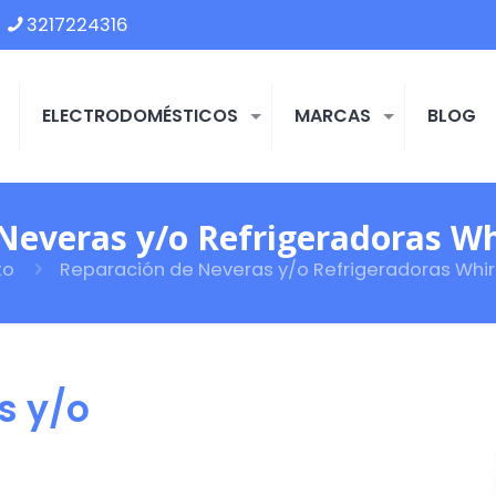
3217224316
ELECTRODOMÉSTICOS
MARCAS
BLOG
Neveras y/o Refrigeradoras Whi
to
Reparación de Neveras y/o Refrigeradoras Whir
s y/o