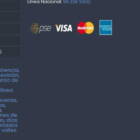
Línea Nacional:
99 228 5932
S
stencia,
revisión,
ento de
linea
everas,
as,
,
ones de
s, días
eriados
 valles