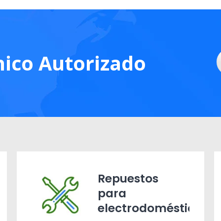
nico Autorizado
Repuestos
para
electrodomésticos