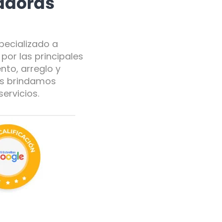
radoras
pecializado a
por las principales
nto, arreglo y
ás brindamos
ervicios.