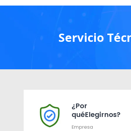
Servicio Téc
¿Por
quéElegirnos?
Empresa