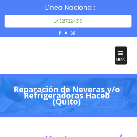
Línea Nacional:
3217224316
MENÚ
Reparación de Neveras y/o
Refrigeradoras Haceb
(Quito)