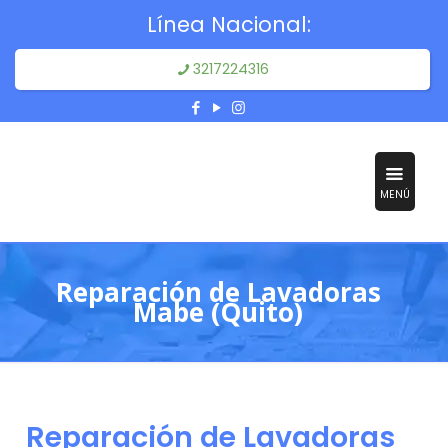
Línea Nacional:
3217224316
MENÚ
Reparación de Lavadoras
Mabe (Quito)
Reparación de Lavadoras