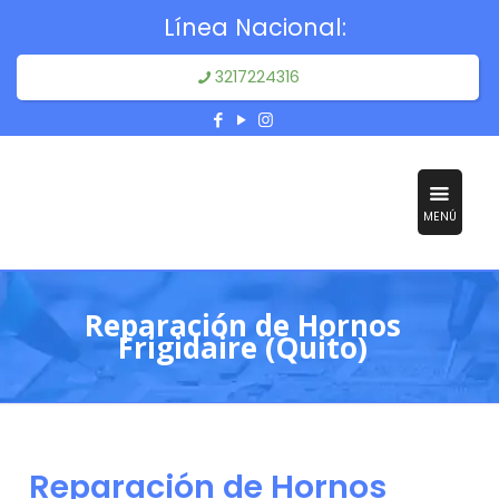
Línea Nacional:
3217224316
MENÚ
Reparación de Hornos
Frigidaire (Quito)
Reparación de Hornos